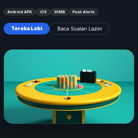
Android APK
iOS
30MB
Push Alerts
Teroka Lobi
Baca Soalan Lazim