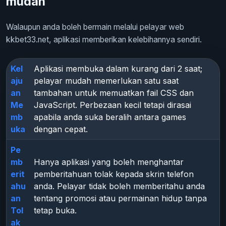
mudah
Walaupun anda boleh bermain melalui pelayar web
kkbet33.net, aplikasi memberikan kelebihannya sendiri.
Kel
Aplikasi membuka dalam kurang dari 2 saat;
aju
pelayar mudah memerlukan satu saat
an
tambahan untuk memuatkan fail CSS dan
Me
JavaScript. Perbezaan kecil tetapi dirasai
mb
apabila anda suka beralih antara games
uka
dengan cepat.
Pe
mb
Hanya aplikasi yang boleh menghantar
erit
pemberitahuan tolak kepada skrin telefon
ahu
anda. Pelayar tidak boleh memberitahu anda
an
tentang promosi atau permainan hidup tanpa
Tol
tetap buka.
ak