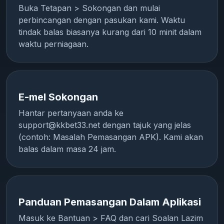
Buka Tetapan > Sokongan dan mulai
perbincangan dengan pasukan kami. Waktu
tindak balas biasanya kurang dari 10 minit dalam
waktu perniagaan.
E-mel Sokongan
Hantar pertanyaan anda ke
support@kkbet33.net
dengan tajuk yang jelas
(contoh: Masalah Pemasangan APK). Kami akan
balas dalam masa 24 jam.
Panduan Pemasangan Dalam Aplikasi
Masuk ke Bantuan > FAQ dan cari Soalan Lazim