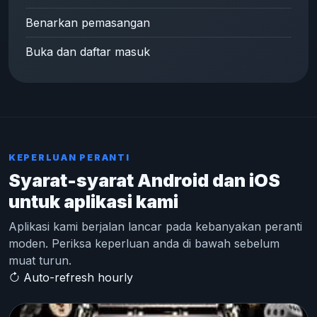
Benarkan pemasangan
Buka dan daftar masuk
KEPERLUAN PERANTI
Syarat-syarat Android dan iOS
untuk aplikasi kami
Aplikasi kami berjalan lancar pada kebanyakan peranti
moden. Periksa keperluan anda di bawah sebelum
muat turun.
Auto-refresh hourly