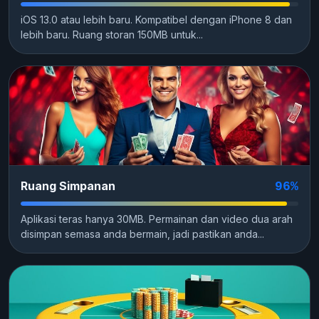
iOS 13.0 atau lebih baru. Kompatibel dengan iPhone 8 dan
lebih baru. Ruang storan 150MB untuk...
Ruang Simpanan
96%
Aplikasi teras hanya 30MB. Permainan dan video dua arah
disimpan semasa anda bermain, jadi pastikan anda...